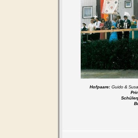
Hofpaare:
Guido & Susa
Pri
Schüler
B