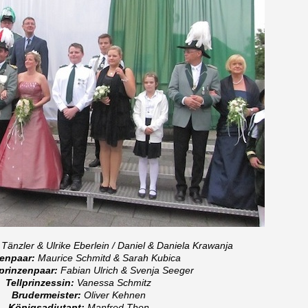
Tänzler & Ulrike Eberlein / Daniel & Daniela Krawanja
zenpaar:
Maurice Schmitd & Sarah Kubica
prinzenpaar:
Fabian Ulrich & Svenja Seeger
Tellprinzessin:
Vanessa Schmitz
Brudermeister:
Oliver Kehnen
Königsadjutant:
Manfred Thon