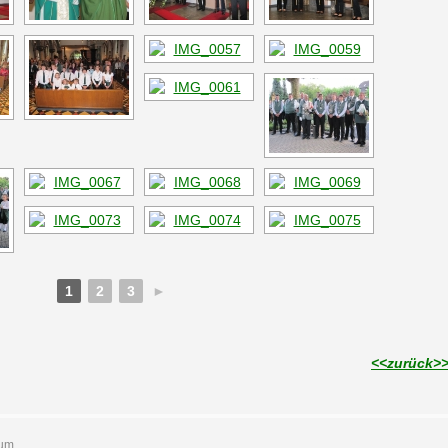
1
2
3
►
<<zurück>
sum