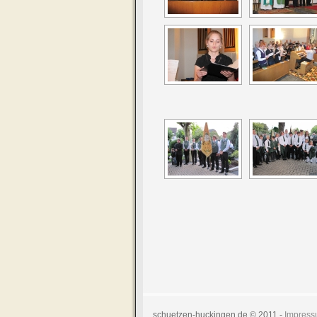
schuetzen-huckingen.de © 2011 -
Impres